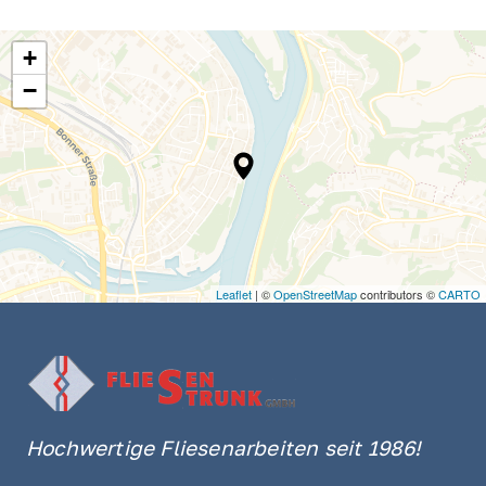
+
−
Leaflet
| ©
OpenStreetMap
contributors ©
CARTO
Hochwertige 
Fliesenarbeiten 
seit 
1986!