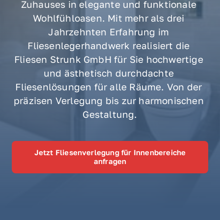
Zuhauses 
in 
elegante 
und 
funktionale 
Wohlfühloasen. 
Mit 
mehr 
als 
drei 
Jahrzehnten 
Erfahrung 
im 
Fliesenlegerhandwerk 
realisiert 
die 
Fliesen 
Strunk 
GmbH 
für 
Sie 
hochwertige 
und 
ästhetisch 
durchdachte 
Fliesenlösungen 
für 
alle 
Räume. 
Von 
der 
präzisen 
Verlegung 
bis 
zur 
harmonischen 
Gestaltung.
Jetzt Fliesenverlegung für Innenbereiche
anfragen