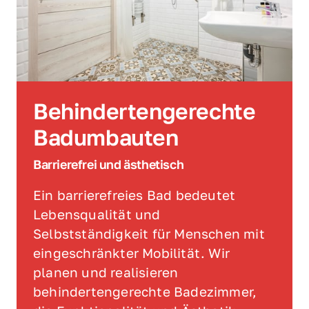
Behindertengerechte 
Badumbauten
Barrierefrei und ästhetisch 
Ein barrierefreies Bad bedeutet 
Lebensqualität und 
Selbstständigkeit für Menschen mit 
eingeschränkter Mobilität. Wir 
planen und realisieren 
behindertengerechte Badezimmer, 