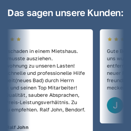
Das sagen unsere Kunden:
den in einem Mietshaus. 
Gute Beratung un
ste ausziehen. 
uns wurden Flies
ung zu unseren Lasten! 
entfernt, neuer E
lle und professionelle Hilfe 
neuer Fliesenbela
(neues Bad) durch Herrn 
freundliche Mitar
 seinen Top Mitarbeiter! 
meckern, gerne 
ität, saubere Absprachen, 
s-Leistungsverhältnis. Zu 
Jens Jend
pfehlen. Ralf John, Bendorf.
 John